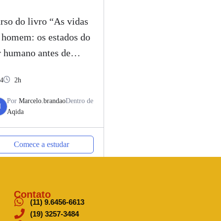
rso do livro “As vidas
 homem: os estados do
r humano antes de
scer, neste mundo e
4
2h
ós a morte.”
Por
Marcelo.brandao
Dentro de
M
Aqida
Comece a estudar
Contato
(11) 9.6456-6613
(19) 3257-3484